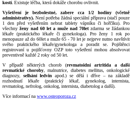
kostí
. Existuje léčba, která dokáže chorobu ovlivnit.
Vyšetření je bezbolestné, zabere cca 1/2 hodiny (včetně
administrativy).
Není potřeba žádná speciální příprava (stačí pouze
1 den před vyšetřením nebrat tablety vápníku či hořčíku). Pro
všechny
ženy nad 60 let a muže nad 70let
zdarma se žádankou
lékaře (praktického lékaře či gynekologa). Pro ženy 1 rok po
menopauze až do 60let a muže 65 - 70 let je nejprve nutno navštívit
svého praktického lékaře/gynekologa a poradit se. Pojištěnci
registrovaní u pojišťovny OZP toto vyšetření mohou absolvovat
preventivně každé 2 roky od 50 let.
V případě některých chorob (
revmatoidní artritida a další
revmatické choroby
, malnutrice, diabetes mellitus, onkologické
diagnozy,
selhání ledvin
apod.) se dělá i dříve – na základě
rozhodnutí lékaře (praktický lékař, gynekolog, internista,
revmatolog, nefrolog, onkolog, internista, diabetolog a další).
Více informací na
www.osteoporoza.cz