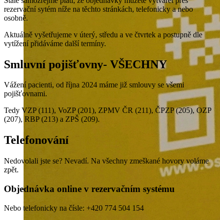
Stále samozřejmě platí, že objednávky můžete vytvářet přes
rezervační sytém níže na těchto stránkách, telefonicky a nebo
osobně.
Aktuálně vyšetřujeme v úterý, středu a ve čtvrtek a postupně dle
vytížení přidáváme další termíny.
Smluvní pojišťovny- VŠECHNY
Vážení pacienti, od října 2024 máme již smlouvy se všemi
pojišťovnami.
Tedy VZP (111), VoZP (201), ZPMV ČR (211), ČPZP (205), OZP
(207), RBP (213) a ZPŠ (209).
Telefonování
Nedovolali jste se? Nevadí. Na všechny zmeškané hovory voláme
zpět.
Objednávka online v rezervačním systému
Nebo telefonicky na čísle: +420 774 504 154