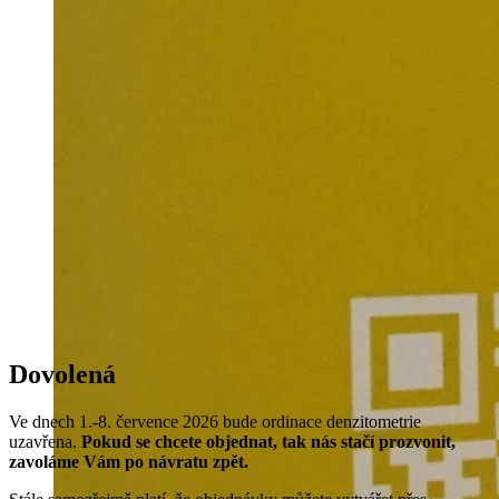
Dovolená
Ve dnech 1.-8. července 2026 bude ordinace denzitometrie
uzavřena.
Pokud se chcete objednat, tak nás stačí prozvonit,
zavoláme Vám po návratu zpět.