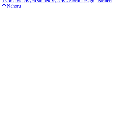
Tvorba webových stránek Vyškov - Storm Design
|
Partneři
Nahoru