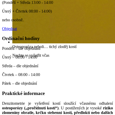
(Pondělí + Středa 13:00 - 14:00
Úterý + Čtvrtek 08:00 - 14:00)
nebo osobně.
Objednat
Ordinační hodiny
Osteoporóza neboli… tichý zloděj kostí
Pondělí – dle objednání
Nechte se vyšetřit včas
Úterý – 08:00 - 14:00
Středa – dle objednání
Čtvrtek – 08:00 - 14:00
Pátek – dle objednání
Praktické informace
Denzitometrie je vyšetření kostí sloužící včasnému odhalení
osteoporózy („prořídnutí kostí“)
. U postižených je vysoké
riziko
zlomeniny obratle, krčku stehenní kosti, předloktí nebo dalších