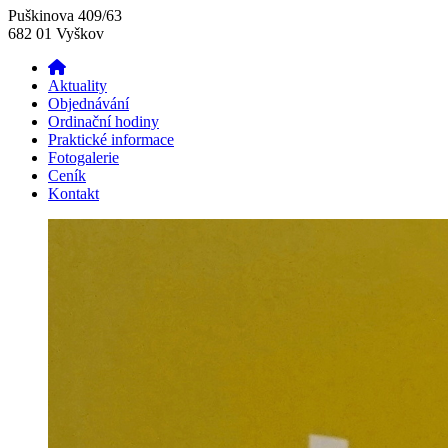
Puškinova 409/63
682 01 Vyškov
Aktuality
Objednávání
Ordinační hodiny
Praktické informace
Fotogalerie
Ceník
Kontakt