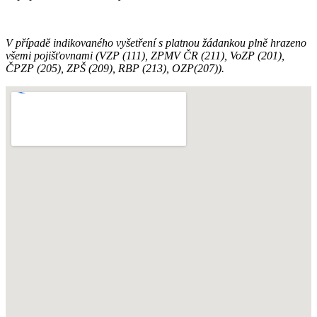
V případě indikovaného vyšetření s platnou žádankou plně hrazeno
všemi pojišťovnami (VZP (111), ZPMV ČR (211), VoZP (201),
ČPZP (205), ZPŠ (209), RBP (213), OZP(207)).